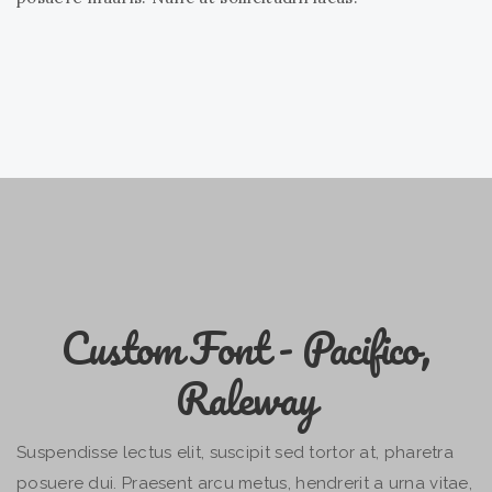
Custom Font - Pacifico,
Raleway
Suspendisse lectus elit, suscipit sed tortor at, pharetra
posuere dui. Praesent arcu metus, hendrerit a urna vitae,