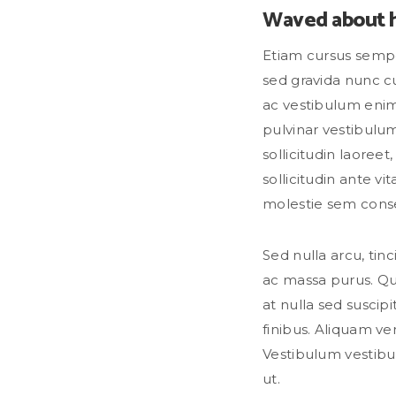
Waved about h
Etiam cursus semper
sed gravida nunc c
ac vestibulum enim
pulvinar vestibulum
sollicitudin laoreet
sollicitudin ante vit
molestie sem cons
Sed nulla arcu, tinc
ac massa purus. Q
at nulla sed suscip
finibus. Aliquam ve
Vestibulum vestibu
ut.