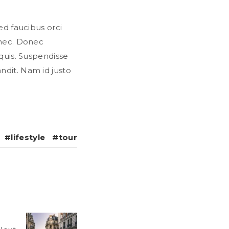
ed faucibus orci
 nec. Donec
 quis. Suspendisse
ndit. Nam id justo
lifestyle
tour