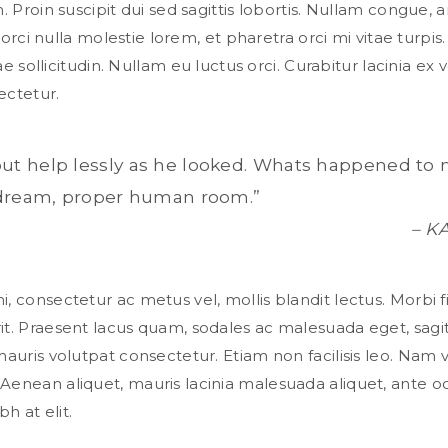
. Proin suscipit dui sed sagittis lobortis. Nullam congue, a
, orci nulla molestie lorem, et pharetra orci mi vitae turpis
ae sollicitudin. Nullam eu luctus orci. Curabitur lacinia ex ve
ectetur.
ut help lessly as he looked. Whats happened to 
a dream, proper human room.”
– K
, consectetur ac metus vel, mollis blandit lectus. Morbi
. Praesent lacus quam, sodales ac malesuada eget, sagitt
auris volutpat consectetur. Etiam non facilisis leo. Nam 
nean aliquet, mauris lacinia malesuada aliquet, ante odi
bh at elit.