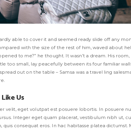
rdly able to cover it and seemed ready slide off any m
n compared with the size of the rest of him, waved about he
ppened to me?” he thought. It wasn’t a dream. His room
le too small, lay peacefully between its four familiar walls
 spread out on the table – Samsa was a travel ling salesm
re.
 Like Us
 velit, eget volutpat est posuere lobortis. In posuere nun
ursus. Integer eget quam placerat, vestibulum nibh ut, c
, quis consequat eros. In hac habitasse platea dictumst.