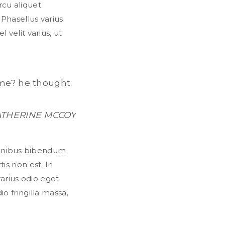
rcu aliquet
. Phasellus varius
l velit varius, ut
me? he thought.
ATHERINE MCCOY
 finibus bibendum
is non est. In
varius odio eget
o fringilla massa,