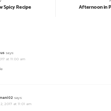
v
ion
 Spicy Recipe
Afternoon in P
us
says:
017 at 11:00 am
le
umani02
says:
2, 2017 at 11:01 am