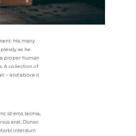
oment. His many
lplessly as he
, a proper human
. A collection of
an – and above it
c id eros lacinia,
ursus erat. Donec
 Morbi interdum