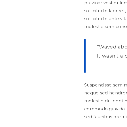
pulvinar vestibulum
sollicitudin laoreet
sollicitudin ante vit
molestie sem cons
“Waved abo
It wasn’t 
Suspendisse sem mi
neque sed hendrerit
molestie dui eget m
commodo gravida. Ae
sed faucibus orci ni