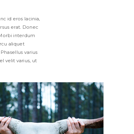
c id eros lacinia,
ursus erat. Donec
 Morbi interdum
rcu aliquet
. Phasellus varius
l velit varius, ut