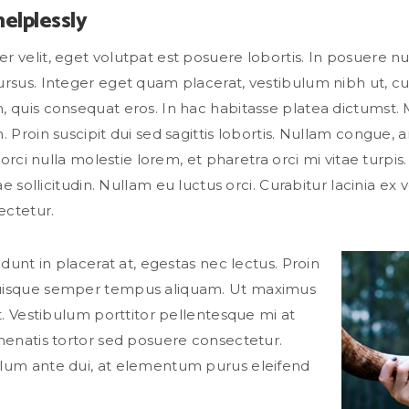
elplessly
 velit, eget volutpat est posuere lobortis. In posuere nun
ursus. Integer eget quam placerat, vestibulum nibh ut, c
, quis consequat eros. In hac habitasse platea dictumst.
. Proin suscipit dui sed sagittis lobortis. Nullam congue, a
, orci nulla molestie lorem, et pharetra orci mi vitae turpis
ae sollicitudin. Nullam eu luctus orci. Curabitur lacinia ex ve
ectetur.
idunt in placerat at, egestas nec lectus. Proin
uisque semper tempus aliquam. Ut maximus
it. Vestibulum porttitor pellentesque mi at
nenatis tortor sed posuere consectetur.
lum ante dui, at elementum purus eleifend