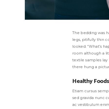
The bedding was ha
legs, pitifully thi
looked. “What’s ha
room although a litt
textile samples lay
there hung a pictu
Healthy Foods
Etiam cursus semper
sed gravida nunc c
ac vestibulum enim