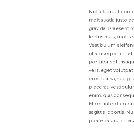
Nulla laoreet com
malesuada justo ac
gravida. Praesent 
lectus risus, mollis 
Vestibulum eleife
ullamcorper mi, et 
porttitor vel trist
velit, eget volutpa
eros lacinia, sed g
placerat, vestibulu
enim, quis consequa
Morbi interdum pulv
sagittis lobortis. N
pharetra orci mi vita