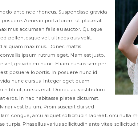
modo ante nec rhoncus. Suspendisse gravida
 posuere. Aenean porta lorem ut placerat
maximus accumsan felis eu auctor. Quisque
sed pellentesque vel, ultrices quis velit.
nd aliquam maximus. Donec mattis
convallis ipsum rutrum eget. Nam est justo,
ique vel, gravida eu nunc. Etiam cursus semper
t est posuere lobortis. In posuere nunc id
ravida nunc cursus. Integer eget quam
m nibh ut, cursus erat. Donec ac vestibulum
t eros. In hac habitasse platea dictumst.
inar vestibulum. Proin suscipit dui sed
ullam congue, arcu aliquet sollicitudin laoreet, orci nulla 
e turpis. Phasellus varius sollicitudin ante vitae sollicitudi