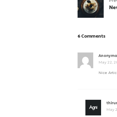
Pre
navigat
New
6 Comments
Anonymo
May 22, 2
Nice Artic
thir
May 2