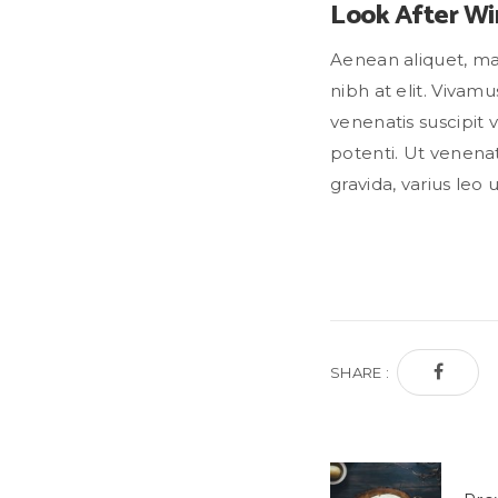
Look After Wi
Aenean aliquet, mau
nibh at elit. Vivam
venenatis suscipit 
potenti. Ut venenat
gravida, varius leo 
SHARE :
Post